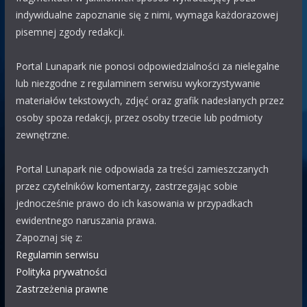
eAK
indywidualne zapoznanie się z nimi, wymaga każdorazowej
29.07 08:31
pisemnej zgody redakcji.
Bari
Jest lunapark na parkingu M1 Marki koło Burger King.
Tabor: wahadło, ławeczka, łabędzie, autodrom i reszta dla
Portal Lunapark nie ponosi odpowiedzialności za nielegalne
małych dzieci.
lub niezgodne z regulaminem serwisu wykorzystywanie
Polak63
materiałów tekstowych, zdjęć oraz grafik nadesłanych przez
28.07 21:55
osoby spoza redakcji, przez osoby trzecie lub podmioty
WOJTEK
bardzo dobrze że omijają, pozdrawiam
zewnętrzne.
wszystkich oprócz Wojtka
Portal Lunapark nie odpowiada za treści zamieszczanych
WOJTEK
28.07 00:46
przez czytelników komentarzy, zastrzegając sobie
WITAM SERDECZNIE POWIEDZCIE MI WSZYSCY SZCZERZĘ
jednocześnie prawo do ich kasowania w przypadkach
CZEMU WSZYSTKIE LUNAPARKI I WESOŁYCH MIASTECZKO
ewidentnego naruszania prawa.
OMIJAJĄ CAŁE ŻYCIE NOWY SĄCZ MALOPOLSKĘ
Zapoznaj się z:
POZDRAWIAM WAS
Regulamin serwisu
Polityka prywatności
Bari
Zastrzeżenia prawne
25.07 12:55