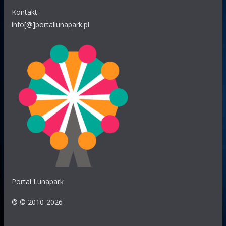
Witam W Warszawie bądź okolicy będziecie jakoś teraz?
Kontakt:
Polak63
info[@]portallunapark.pl
24.07 11:04
WOJTEK
ty masz ze soba problem pytasz tylko o ten Nowy
Sącz jak przyjedzie to przyjedzie the bill
BARTEK
24.07 06:21
Orientuje się ktoś gdzie teraz jest break dance lunaparku
Krasnal?
WOJTEK
24.07 00:51
CZEGO SIE NIE DA? ZE SOBĄ BYŚ COŚ ZROBIŁ MOŻE…TO
CHYBA TY MASZ JAKIS PROBLEM A NIE JA. ZAMIAST SIE
INNYCH CZEPIAĆ TO POPATRZ NA SIEBIE POLAK63
Portal Lunapark
Eryk
24.07 00:39
® © 2010-2026
Witam gdzie teraz stoi robland ?