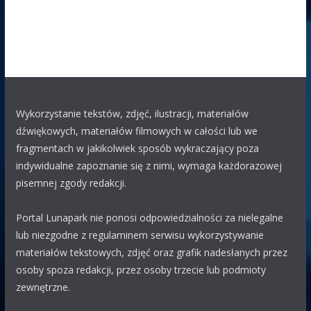
29.07 09:53
WOJTEK
WOJTEK
ty jestes chory , czy coś z toba nie tak
?
eAK
29.07 08:31
Bari
Jest lunapark na parkingu M1 Marki koło Burger King.
Wykorzystanie tekstów, zdjęć, ilustracji, materiałów
Tabor: wahadło, ławeczka, łabędzie, autodrom i reszta dla
dźwiękowych, materiałów filmowych w całości lub we
małych dzieci.
fragmentach w jakikolwiek sposób wykraczający poza
Polak63
indywidualne zapoznanie się z nimi, wymaga każdorazowej
28.07 21:55
pisemnej zgody redakcji.
WOJTEK
bardzo dobrze że omijają, pozdrawiam
wszystkich oprócz Wojtka
Portal Lunapark nie ponosi odpowiedzialności za nielegalne
WOJTEK
lub niezgodne z regulaminem serwisu wykorzystywanie
28.07 00:46
materiałów tekstowych, zdjęć oraz grafik nadesłanych przez
WITAM SERDECZNIE POWIEDZCIE MI WSZYSCY SZCZERZĘ
osoby spoza redakcji, przez osoby trzecie lub podmioty
CZEMU WSZYSTKIE LUNAPARKI I WESOŁYCH MIASTECZKO
zewnętrzne.
OMIJAJĄ CAŁE ŻYCIE NOWY SĄCZ MALOPOLSKĘ