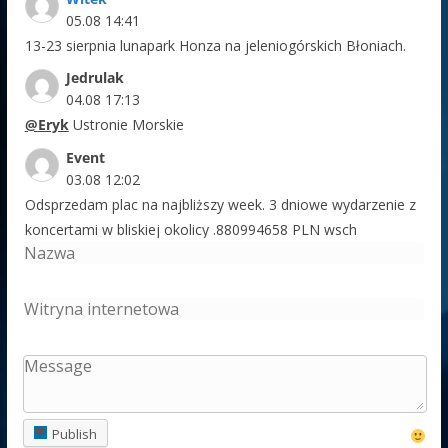
05.08 14:41
13-23 sierpnia lunapark Honza na jeleniogórskich Błoniach.
Jedrulak
04.08 17:13
Eryk
Ustronie Morskie
Event
03.08 12:02
Odsprzedam plac na najbliższy week. 3 dniowe wydarzenie z
koncertami w bliskiej okolicy .880994658 PLN wsch
Adaś Nowy Targ
03.08 10:08
Na jarmarku Podchalańskim w tym roku będzie sztos , dwa
wesołe miasteczka
Polak63
29.07 12:03
KUBA
chyba właśnie z Wojtkiem jest coś nie tak
Publish
KUBA