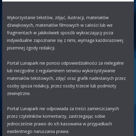
KUBA
29.07 09:53
Wykorzystanie tekstów, zdjęć, ilustracji, materiałów
WOJTEK
WOJTEK
ty jestes chory , czy coś z toba nie tak
dźwiękowych, materiałów filmowych w całości lub we
?
fragmentach w jakikolwiek sposób wykraczający poza
eAK
indywidualne zapoznanie się z nimi, wymaga każdorazowej
29.07 08:31
pisemnej zgody redakcji.
Bari
Jest lunapark na parkingu M1 Marki koło Burger King.
Tabor: wahadło, ławeczka, łabędzie, autodrom i reszta dla
Portal Lunapark nie ponosi odpowiedzialności za nielegalne
małych dzieci.
lub niezgodne z regulaminem serwisu wykorzystywanie
Polak63
materiałów tekstowych, zdjęć oraz grafik nadesłanych przez
28.07 21:55
osoby spoza redakcji, przez osoby trzecie lub podmioty
WOJTEK
bardzo dobrze że omijają, pozdrawiam
zewnętrzne.
wszystkich oprócz Wojtka
Portal Lunapark nie odpowiada za treści zamieszczanych
WOJTEK
28.07 00:46
przez czytelników komentarzy, zastrzegając sobie
WITAM SERDECZNIE POWIEDZCIE MI WSZYSCY SZCZERZĘ
jednocześnie prawo do ich kasowania w przypadkach
CZEMU WSZYSTKIE LUNAPARKI I WESOŁYCH MIASTECZKO
ewidentnego naruszania prawa.