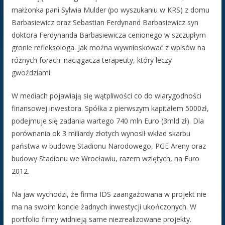
małżonka pani Sylwia Mulder (po wyszukaniu w KRS) z domu
Barbasiewicz oraz Sebastian Ferdynand Barbasiewicz syn
doktora Ferdynanda Barbasiewicza cenionego w szczupłym
gronie refleksologa. Jak można wywnioskować z wpisów na
różnych forach: naciągacza terapeuty, który leczy
gwoździami.
W mediach pojawiają się wątpliwości co do wiarygodności
finansowej inwestora. Spółka z pierwszym kapitałem 5000zł,
podejmuje się zadania wartego 740 mln Euro (3mld zł). Dla
porównania ok 3 miliardy złotych wynosił wkład skarbu
państwa w budowę Stadionu Narodowego, PGE Areny oraz
budowy Stadionu we Wrocławiu, razem wziętych, na Euro
2012.
Na jaw wychodzi, że firma IDS zaangażowana w projekt nie
ma na swoim koncie żadnych inwestycji ukończonych. W
portfolio firmy widnieją same niezrealizowane projekty.