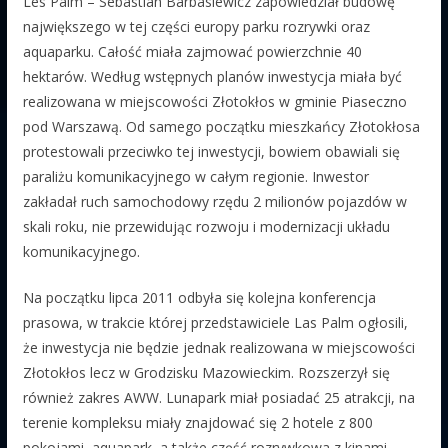
Les Palm – Sebastian Barbasiewicz zapowiedział budowę
największego w tej części europy parku rozrywki oraz
aquaparku. Całość miała zajmować powierzchnie 40
hektarów. Według wstępnych planów inwestycja miała być
realizowana w miejscowości Złotokłos w gminie Piaseczno
pod Warszawą. Od samego początku mieszkańcy Złotokłosa
protestowali przeciwko tej inwestycji, bowiem obawiali się
paraliżu komunikacyjnego w całym regionie. Inwestor
zakładał ruch samochodowy rzędu 2 milionów pojazdów w
skali roku, nie przewidując rozwoju i modernizacji układu
komunikacyjnego.
Na początku lipca 2011 odbyła się kolejna konferencja
prasowa, w trakcie której przedstawiciele Las Palm ogłosili,
że inwestycja nie będzie jednak realizowana w miejscowości
Złotokłos lecz w Grodzisku Mazowieckim. Rozszerzył się
również zakres AWW. Lunapark miał posiadać 25 atrakcji, na
terenie kompleksu miały znajdować się 2 hotele z 800
pokojami, aquapark, a także część rozrywkowa z kinami,