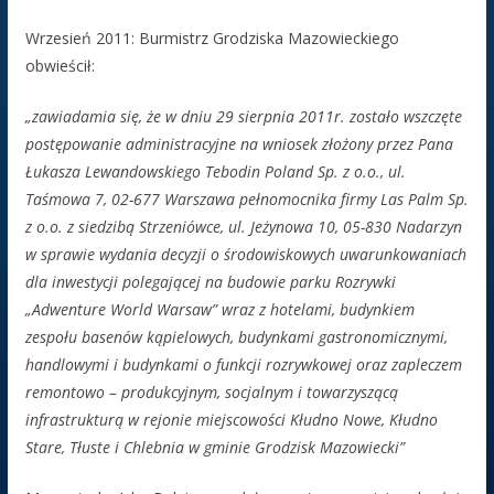
Wrzesień 2011: Burmistrz Grodziska Mazowieckiego
obwieścił:
„zawiadamia się, że w dniu 29 sierpnia 2011r. zostało wszczęte
postępowanie administracyjne na wniosek złożony przez Pana
Łukasza Lewandowskiego Tebodin Poland Sp. z o.o., ul.
Taśmowa 7, 02-677 Warszawa pełnomocnika firmy Las Palm Sp.
z o.o. z siedzibą Strzeniówce, ul. Jeżynowa 10, 05-830 Nadarzyn
w sprawie wydania decyzji o środowiskowych uwarunkowaniach
dla inwestycji polegającej na budowie parku Rozrywki
„Adwenture World Warsaw” wraz z hotelami, budynkiem
zespołu basenów kąpielowych, budynkami gastronomicznymi,
handlowymi i budynkami o funkcji rozrywkowej oraz zapleczem
remontowo – produkcyjnym, socjalnym i towarzyszącą
infrastrukturą w rejonie miejscowości Kłudno Nowe, Kłudno
Stare, Tłuste i Chlebnia w gminie Grodzisk Mazowiecki”