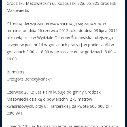
Grodzisku Mazowieckim ul. Kościuszki 32a, 05-825 Grodzisk
Mazowiecki.
Z treścią decyzji zainteresowani mogą się zapoznać w
terminie od dnia 06 czerwca 2012 roku do dnia 03 lipca 2012
roku włącznie w Wydziale Ochrony Środowiska tutejszego
Urzędu w pok. nr 14 w godzinach pracy tj. w poniedziałki w
godzinach 8 00 – 18 00 w pozostałe dni w godzinach 8 00 –
16 00 .
Burmistrz
Grzegorz Benedykciński”
Czerwiec 2012: Las Palm kupuje od gminy Grodzisk
Mazowiecki działkę o powierzchni 275 metrów
kwadratowych, przy ul. Harcerskiej, za kwotę 600 000 zł +
23% VAT
Lipiec 2012: Las Palmas ogłasza, że generalnym wykonawcą