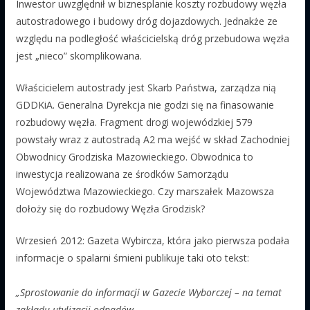
Inwestor uwzględnił w biznesplanie koszty rozbudowy węzła
autostradowego i budowy dróg dojazdowych. Jednakże ze
względu na podległość właścicielską dróg przebudowa węzła
jest „nieco” skomplikowana.
Właścicielem autostrady jest Skarb Państwa, zarządza nią
GDDKiA. Generalna Dyrekcja nie godzi się na finasowanie
rozbudowy węzła. Fragment drogi wojewódzkiej 579
powstały wraz z autostradą A2 ma wejść w skład Zachodniej
Obwodnicy Grodziska Mazowieckiego. Obwodnica to
inwestycja realizowana ze środków Samorządu
Województwa Mazowieckiego. Czy marszałek Mazowsza
dołoży się do rozbudowy Węzła Grodzisk?
Wrzesień 2012: Gazeta Wybircza, która jako pierwsza podała
informacje o spalarni śmieni publikuje taki oto tekst:
„Sprostowanie do informacji w Gazecie Wyborczej – na temat
zakładu utylizacji odpadów