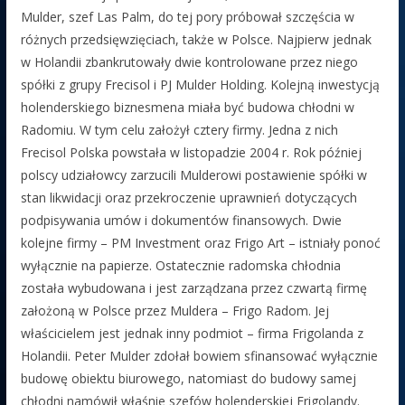
Mulder, szef Las Palm, do tej pory próbował szczęścia w
różnych przedsięwzięciach, także w Polsce. Najpierw jednak
w Holandii zbankrutowały dwie kontrolowane przez niego
spółki z grupy Frecisol i PJ Mulder Holding. Kolejną inwestycją
holenderskiego biznesmena miała być budowa chłodni w
Radomiu. W tym celu założył cztery firmy. Jedna z nich
Frecisol Polska powstała w listopadzie 2004 r. Rok później
polscy udziałowcy zarzucili Mulderowi postawienie spółki w
stan likwidacji oraz przekroczenie uprawnień dotyczących
podpisywania umów i dokumentów finansowych. Dwie
kolejne firmy – PM Investment oraz Frigo Art – istniały ponoć
wyłącznie na papierze. Ostatecznie radomska chłodnia
została wybudowana i jest zarządzana przez czwartą firmę
założoną w Polsce przez Muldera – Frigo Radom. Jej
właścicielem jest jednak inny podmiot – firma Frigolanda z
Holandii. Peter Mulder zdołał bowiem sfinansować wyłącznie
budowę obiektu biurowego, natomiast do budowy samej
chłodni namówił właśnie szefów holenderskiej Frigolandy.