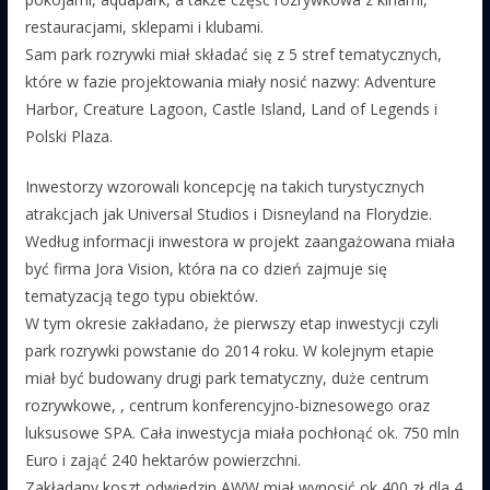
restauracjami, sklepami i klubami.
Sam park rozrywki miał składać się z 5 stref tematycznych,
które w fazie projektowania miały nosić nazwy: Adventure
Harbor, Creature Lagoon, Castle Island, Land of Legends i
Polski Plaza.
Inwestorzy wzorowali koncepcję na takich turystycznych
atrakcjach jak Universal Studios i Disneyland na Florydzie.
Według informacji inwestora w projekt zaangażowana miała
być firma Jora Vision, która na co dzień zajmuje się
tematyzacją tego typu obiektów.
W tym okresie zakładano, że pierwszy etap inwestycji czyli
park rozrywki powstanie do 2014 roku. W kolejnym etapie
miał być budowany drugi park tematyczny, duże centrum
rozrywkowe, , centrum konferencyjno-biznesowego oraz
luksusowe SPA. Cała inwestycja miała pochłonąć ok. 750 mln
Euro i zająć 240 hektarów powierzchni.
Zakładany koszt odwiedzin AWW miał wynosić ok 400 zł dla 4