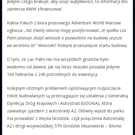
Jedyne czego brakuje, aby uciąć wątpliwości, to informacji kto
zamierza AWW sfinansować.
Kalina Paluch z biura prasowego Adventure World Warsaw
ogłasza:
„Na chwilę obecną mogę poinformować, że spółka Las
Palm planuje złożyć wniosek o pozwolenie na budowę jeszcze
we wrześniu br”
Wniosek? Kolejne przesunięcie startu budowy.
O tym, że Las Palm nie ma wszystkich gruntów było
wiadomo od dawna. Jak się teraz okazało posiada jedynie
100 hektarów z 240 potrzebnych do inwestycji.
Kolejnym istotnym problemem opóźniającym rozpoczęcie
robót budowlanych są przeciągające się ustalenia z Generalną
Dyrekcją Dróg Krajowych i Autostrad (GDDKiA), która
zawiaduje zjazdem z autostrady A2. Główny wjazd do parku
ma prowadzić z Węzła Grodzisk, czyli połączenia Autostrady
A2 i drogi wojewódzkiej 579 Grodzisk Mazowiecki – Błonie.