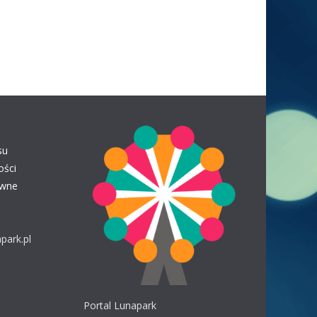
Burger King. Tabor: wahadło, ławeczka, łabędzie,
autodrom i reszta dla małych dzieci.
Polak63
28.07 21:55
WOJTEK
bardzo dobrze że omijają, pozdrawiam
wszystkich oprócz Wojtka
WOJTEK
28.07 00:46
su
WITAM SERDECZNIE POWIEDZCIE MI WSZYSCY
ości
SZCZERZĘ CZEMU WSZYSTKIE LUNAPARKI I
awne
WESOŁYCH MIASTECZKO OMIJAJĄ CAŁE ŻYCIE
NOWY SĄCZ MALOPOLSKĘ POZDRAWIAM WAS
Bari
park.pl
25.07 12:55
Witam W Warszawie bądź okolicy będziecie jakoś
teraz?
Portal Lunapark
Polak63