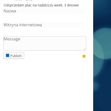
Odsprzedam plac na najbliższy week. 3 dniowe
wydarzenie z koncertami w bliskiej okolicy
.880994658 PLN wsch
Adaś Nowy Targ
03.08 10:08
Na jarmarku Podchalańskim w tym roku będzie
sztos , dwa wesołe miasteczka
Polak63
Publish
29.07 12:03
KUBA
chyba właśnie z Wojtkiem jest coś nie tak
KUBA
29.07 09:53
WOJTEK
WOJTEK
ty jestes chory , czy coś z
toba nie tak ?
eAK
29.07 08:31
Bari
Jest lunapark na parkingu M1 Marki koło