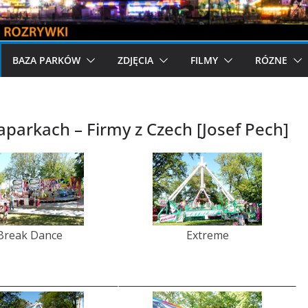
BAZA PARKÓW
ZDJĘCIA
FILMY
RÓZNE
aparkach – Firmy z Czech [Josef Pech]
Break Dance
Extreme