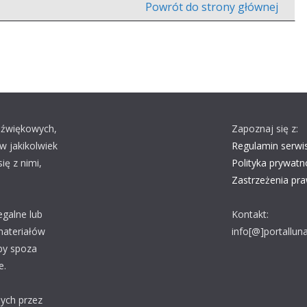
Powrót do strony głównej
 dźwiękowych,
Zapoznaj się z:
w jakikolwiek
Regulamin serwi
ę z nimi,
Polityka prywatn
Zastrzeżenia pr
egalne lub
Kontakt:
materiałów
info[@]portalluna
by spoza
e.
nych przez