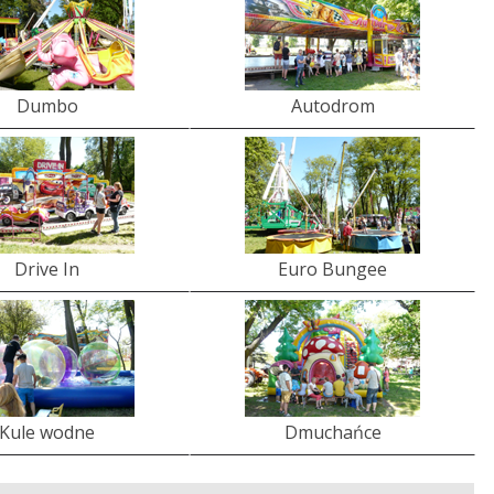
Dumbo
Autodrom
Drive In
Euro Bungee
Kule wodne
Dmuchańce