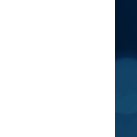
lunaparku Krasnal?
WOJTEK
24.07 00:51
CZEGO SIE NIE DA? ZE SOBĄ BYŚ COŚ ZROBIŁ
MOŻE…TO CHYBA TY MASZ JAKIS PROBLEM A
NIE JA. ZAMIAST SIE INNYCH CZEPIAĆ TO
POPATRZ NA SIEBIE POLAK63
Eryk
24.07 00:39
Witam gdzie teraz stoi robland ?
Polak63
23.07 23:46
Wydaje mi się że maja nikola Wojtek to jedna i ta
sama osoba zróbcie coś z tym bo się nie da
Maja
23.07 09:10
WOJTEK
za 2 tyg