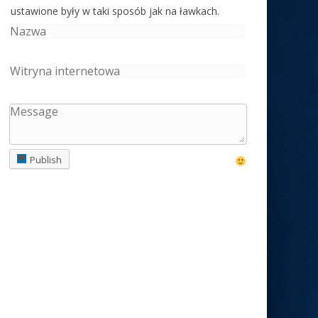
ustawione były w taki sposób jak na ławkach.
Witek
05.08 14:41
13-23 sierpnia lunapark Honza na jeleniogórskich
Błoniach.
Jedrulak
04.08 17:13
Eryk
Ustronie Morskie
Publish
Event
03.08 12:02
Odsprzedam plac na najbliższy week. 3 dniowe
wydarzenie z koncertami w bliskiej okolicy
.880994658 PLN wsch
Adaś Nowy Targ
03.08 10:08
Na jarmarku Podchalańskim w tym roku będzie
sztos , dwa wesołe miasteczka