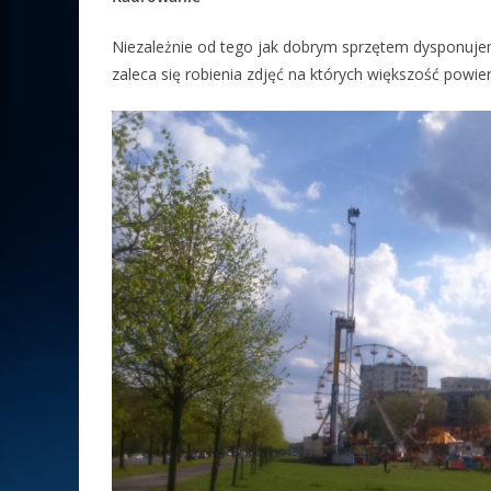
Niezależnie od tego jak dobrym sprzętem dysponuj
zaleca się robienia zdjęć na których większość powier