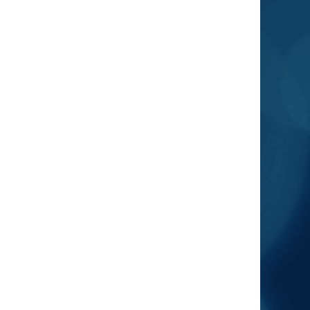
WOJTEK
22.07 23:53
MOGĘ SIĘ SPYTAĆ JAKIM TERMINIE MA BYĆ
Maja
22.07 23:03
Smokoland ma być na placu Sandecji