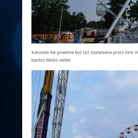
Karuzela nie powinna być też zasłaniana przez inne ob
bardzo blisko siebie.