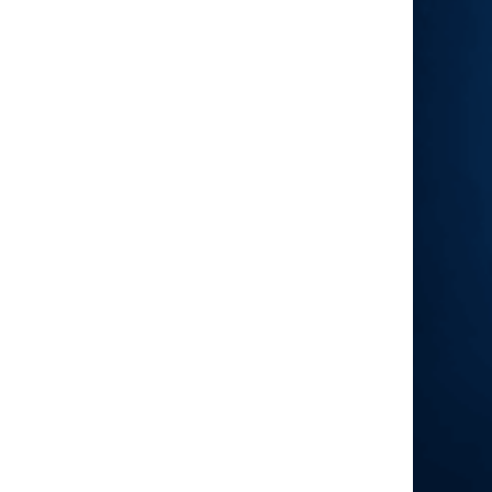
Polak63
29.07 12:03
KUBA
chyba właśnie z Wojtkiem jest coś nie tak
KUBA
29.07 09:53
WOJTEK
WOJTEK
ty jestes chory , czy coś z
toba nie tak ?
eAK
29.07 08:31
Bari
Jest lunapark na parkingu M1 Marki koło
Burger King. Tabor: wahadło, ławeczka, łabędzie,
autodrom i reszta dla małych dzieci.
Polak63
28.07 21:55
WOJTEK
bardzo dobrze że omijają, pozdrawiam
wszystkich oprócz Wojtka
WOJTEK