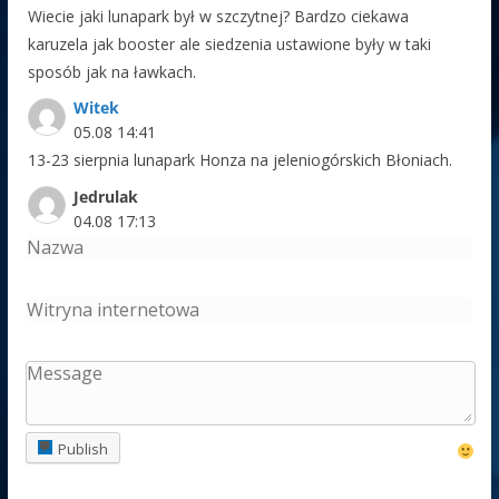
Wiecie jaki lunapark był w szczytnej? Bardzo ciekawa
karuzela jak booster ale siedzenia ustawione były w taki
sposób jak na ławkach.
Witek
05.08 14:41
13-23 sierpnia lunapark Honza na jeleniogórskich Błoniach.
Jedrulak
04.08 17:13
Eryk
Ustronie Morskie
Event
03.08 12:02
Odsprzedam plac na najbliższy week. 3 dniowe wydarzenie z
koncertami w bliskiej okolicy .880994658 PLN wsch
Adaś Nowy Targ
03.08 10:08
Publish
Na jarmarku Podchalańskim w tym roku będzie sztos , dwa
wesołe miasteczka