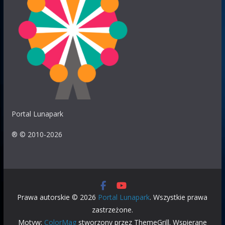
Polak63
24.07 11:04
WOJTEK
ty masz ze soba problem pytasz tylko o ten Nowy
Sącz jak przyjedzie to przyjedzie the bill
BARTEK
24.07 06:21
Orientuje się ktoś gdzie teraz jest break dance lunaparku
Krasnal?
Portal Lunapark
WOJTEK
24.07 00:51
® © 2010-2026
CZEGO SIE NIE DA? ZE SOBĄ BYŚ COŚ ZROBIŁ MOŻE…TO
CHYBA TY MASZ JAKIS PROBLEM A NIE JA. ZAMIAST SIE
INNYCH CZEPIAĆ TO POPATRZ NA SIEBIE POLAK63
Eryk
24.07 00:39
Prawa autorskie © 2026
Portal Lunapark
. Wszystkie prawa
Witam gdzie teraz stoi robland ?
zastrzeżone.
Motyw:
ColorMag
stworzony przez ThemeGrill. Wspierane