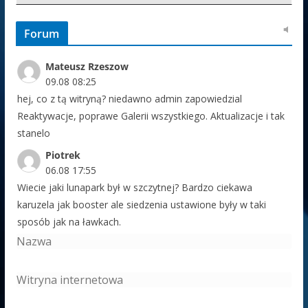
Forum
Mateusz Rzeszow
09.08 08:25
hej, co z tą witryną? niedawno admin zapowiedzial
Reaktywacje, poprawe Galerii wszystkiego. Aktualizacje i tak
stanelo
Piotrek
06.08 17:55
Wiecie jaki lunapark był w szczytnej? Bardzo ciekawa
karuzela jak booster ale siedzenia ustawione były w taki
sposób jak na ławkach.
Witek
05.08 14:41
13-23 sierpnia lunapark Honza na jeleniogórskich Błoniach.
Jedrulak