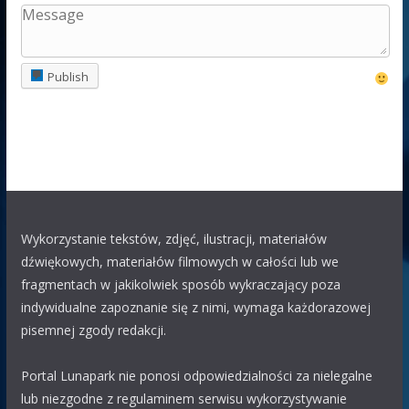
04.08 17:13
Eryk
Ustronie Morskie
Event
Publish
03.08 12:02
Odsprzedam plac na najbliższy week. 3 dniowe wydarzenie z
koncertami w bliskiej okolicy .880994658 PLN wsch
Adaś Nowy Targ
03.08 10:08
Na jarmarku Podchalańskim w tym roku będzie sztos , dwa
wesołe miasteczka
Wykorzystanie tekstów, zdjęć, ilustracji, materiałów
Polak63
dźwiękowych, materiałów filmowych w całości lub we
29.07 12:03
fragmentach w jakikolwiek sposób wykraczający poza
KUBA
chyba właśnie z Wojtkiem jest coś nie tak
indywidualne zapoznanie się z nimi, wymaga każdorazowej
KUBA
pisemnej zgody redakcji.
29.07 09:53
WOJTEK
WOJTEK
ty jestes chory , czy coś z toba nie tak
Portal Lunapark nie ponosi odpowiedzialności za nielegalne
?
lub niezgodne z regulaminem serwisu wykorzystywanie