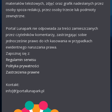
eAK
materiałów tekstowych, zdjęć oraz grafik nadesłanych przez
29.07 08:31
osoby spoza redakcji, przez osoby trzecie lub podmioty
Bari
Jest lunapark na parkingu M1 Marki koło Burger King.
zewnętrzne.
Tabor: wahadło, ławeczka, łabędzie, autodrom i reszta dla
małych dzieci.
Portal Lunapark nie odpowiada za treści zamieszczanych
przez czytelników komentarzy, zastrzegając sobie
Polak63
28.07 21:55
jednocześnie prawo do ich kasowania w przypadkach
WOJTEK
bardzo dobrze że omijają, pozdrawiam
ewidentnego naruszania prawa.
wszystkich oprócz Wojtka
Zapoznaj się z:
Regulamin serwisu
WOJTEK
Polityka prywatności
28.07 00:46
Zastrzeżenia prawne
WITAM SERDECZNIE POWIEDZCIE MI WSZYSCY SZCZERZĘ
CZEMU WSZYSTKIE LUNAPARKI I WESOŁYCH MIASTECZKO
Kontakt:
OMIJAJĄ CAŁE ŻYCIE NOWY SĄCZ MALOPOLSKĘ
info[@]portallunapark.pl
POZDRAWIAM WAS
Bari
25.07 12:55
Witam W Warszawie bądź okolicy będziecie jakoś teraz?