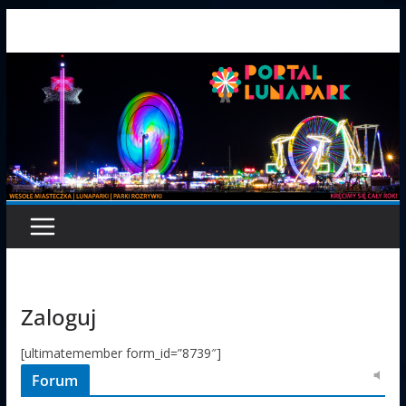
Przejdź
do
treści
Zaloguj
[ultimatemember form_id=”8739″]
Forum