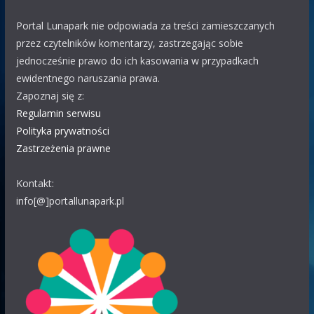
wszystkich oprócz Wojtka
Portal Lunapark nie odpowiada za treści zamieszczanych
WOJTEK
28.07 00:46
przez czytelników komentarzy, zastrzegając sobie
WITAM SERDECZNIE POWIEDZCIE MI WSZYSCY SZCZERZĘ
jednocześnie prawo do ich kasowania w przypadkach
CZEMU WSZYSTKIE LUNAPARKI I WESOŁYCH MIASTECZKO
ewidentnego naruszania prawa.
OMIJAJĄ CAŁE ŻYCIE NOWY SĄCZ MALOPOLSKĘ
Zapoznaj się z:
POZDRAWIAM WAS
Regulamin serwisu
Polityka prywatności
Bari
Zastrzeżenia prawne
25.07 12:55
Witam W Warszawie bądź okolicy będziecie jakoś teraz?
Kontakt:
Polak63
info[@]portallunapark.pl
24.07 11:04
WOJTEK
ty masz ze soba problem pytasz tylko o ten Nowy
Sącz jak przyjedzie to przyjedzie the bill
BARTEK
24.07 06:21
Orientuje się ktoś gdzie teraz jest break dance lunaparku