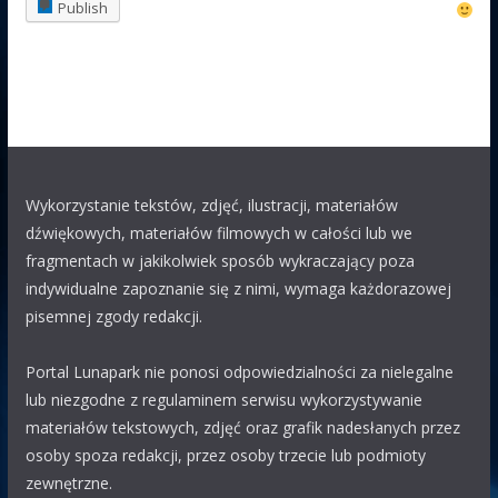
Publish
Na jarmarku Podchalańskim w tym roku będzie sztos , dwa
wesołe miasteczka
Polak63
29.07 12:03
KUBA
chyba właśnie z Wojtkiem jest coś nie tak
KUBA
29.07 09:53
Wykorzystanie tekstów, zdjęć, ilustracji, materiałów
WOJTEK
WOJTEK
ty jestes chory , czy coś z toba nie tak
dźwiękowych, materiałów filmowych w całości lub we
?
fragmentach w jakikolwiek sposób wykraczający poza
eAK
indywidualne zapoznanie się z nimi, wymaga każdorazowej
29.07 08:31
pisemnej zgody redakcji.
Bari
Jest lunapark na parkingu M1 Marki koło Burger King.
Tabor: wahadło, ławeczka, łabędzie, autodrom i reszta dla
Portal Lunapark nie ponosi odpowiedzialności za nielegalne
małych dzieci.
lub niezgodne z regulaminem serwisu wykorzystywanie
Polak63
materiałów tekstowych, zdjęć oraz grafik nadesłanych przez
28.07 21:55
osoby spoza redakcji, przez osoby trzecie lub podmioty
WOJTEK
bardzo dobrze że omijają, pozdrawiam
zewnętrzne.