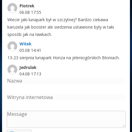
Piotrek
06.08 17:55
Wiecie jaki lunapark był w szczytnej? Bardzo ciekawa
karuzela jak booster ale siedzenia ustawione były w taki
sposób jak na ławkach.
Witek
05.08 14:41
13-23 sierpnia lunapark Honza na jeleniogórskich Błoniach.
Jedrulak
04.08 17:13
Eryk
Ustronie Morskie
Event
03.08 12:02
Odsprzedam plac na najbliższy week. 3 dniowe wydarzenie z
koncertami w bliskiej okolicy .880994658 PLN wsch
Adaś Nowy Targ
03.08 10:08